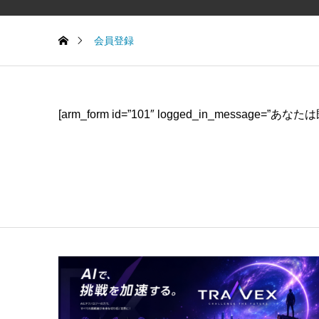
会員登録
[arm_form id=”101″ logged_in_message