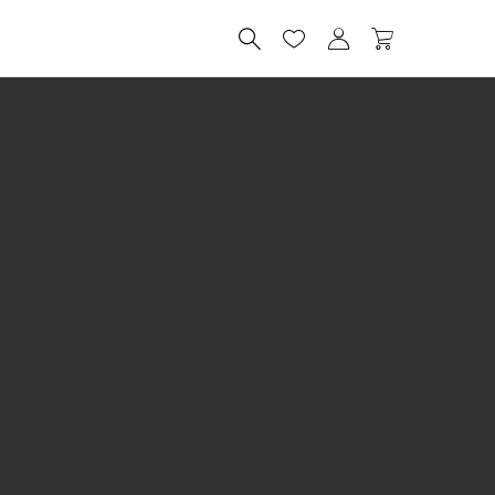



